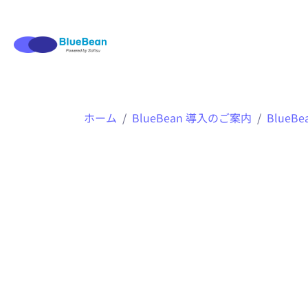
内
ホーム
BlueBean 導入のご案内
BlueB
容
を
ス
キ
ッ
プ