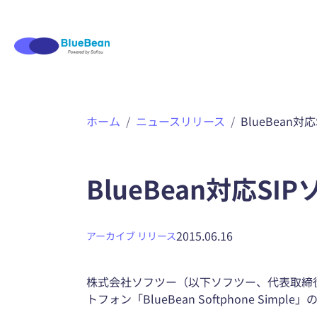
内
ホーム
ニュースリリース
BlueBean
容
を
ス
キ
BlueBean対応
ッ
プ
2015.06.16
アーカイブ
リリース
株式会社ソフツー（以下ソフツー、代表取締役
トフォン「BlueBean Softphone Sim