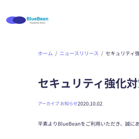
内
ホーム
ニュースリリース
セキュリティ
容
を
ス
キ
セキュリティ強化対
ッ
プ
2020.10.02
アーカイブ
お知らせ
平素よりBlueBeanをご利用いただき、誠