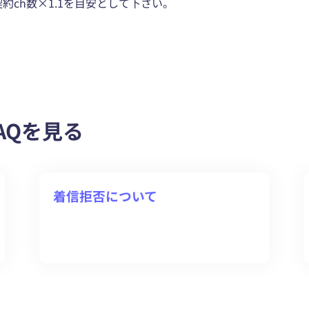
契約ch数×1.1を目安として下さい。
AQを見る
着信拒否について