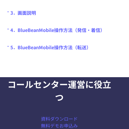
・
3．画面説明
・
4．BlueBeanMobile操作方法（発信・着信）
・
5．BlueBeanMobile操作方法（転送）
コールセンター運営に役立
つ
資料ダウンロード
無料デモお申込み