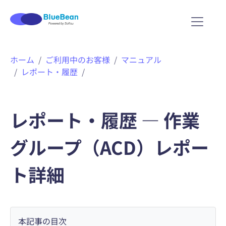
内
ホーム
ご利用中のお客様
マニュアル
容
レポート・履歴
を
ス
キ
ッ
レポート・履歴 ― 作業
プ
グループ（ACD）レポー
ト詳細
本記事の目次