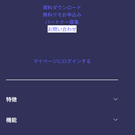
で、
資料ダウンロード
人
無料デモお申込み
員
パートナー募集
管
お問い合わせ
理
と
数
字
マイページにログインする
管
理
が
楽
特徴
に
な
り
機能
ま
し