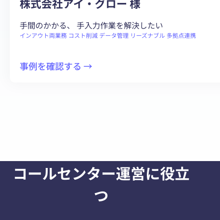
株式会社アイ・グロー 様
ベ
ー
手間のかかる、 手入力作業を解決したい
シ
インアウト両業務
コスト削減
データ管理
リーズナブル
多拠点連携
ョ
ン
:
事例を確認する →
が
架
大
電
幅
倍
ア
率
ッ
の
プ
コ
ン
コールセンター運営に役立
ト
ロ
つ
ー
ル