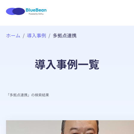
内
ホーム
導入事例
多拠点連携
容
を
ス
キ
導入事例一覧
ッ
プ
「多拠点連携」の検索結果