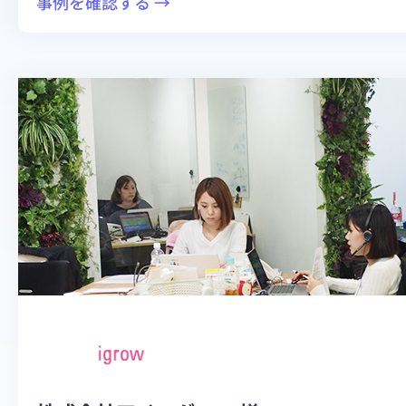
:
事例を確認する →
BlueBean
導
入
で
業
務
効
率
と
ス
タ
ッ
フ
の
モ
チ