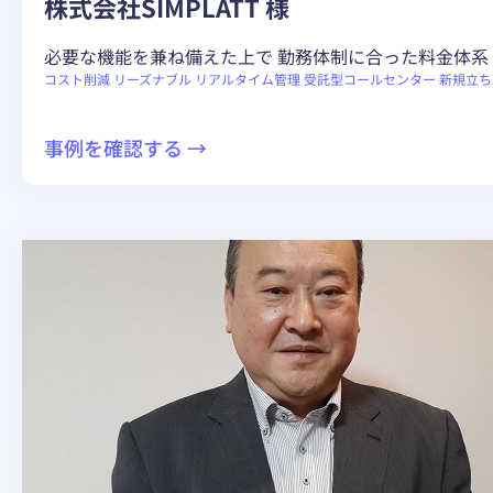
株式会社SIMPLATT 様
務
時
必要な機能を兼ね備えた上で 勤務体制に合った料金体系
間
コスト削減
リーズナブル
リアルタイム管理
受託型コールセンター
新規立ち
を
創
:
事例を確認する →
出！
必
転
要
送
な
コ
機
ス
能
ト
を
0
兼
円・
ね
ク
備
レ
え
ー
た
ム