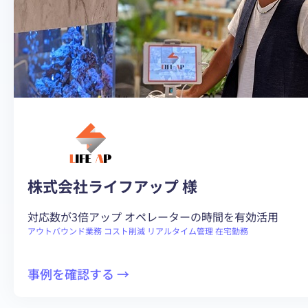
効
率
と
ス
タ
ッ
フ
の
モ
チ
株式会社ライフアップ 様
ベ
ー
対応数が3倍アップ オペレーターの時間を有効活用
シ
アウトバウンド業務
コスト削減
リアルタイム管理
在宅勤務
ョ
ン
:
事例を確認する →
が
BlueBean
大