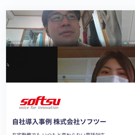
で
幅
一
ア
人
ッ
ひ
プ
と
り
の
オ
ペ
レ
ー
タ
ー
の
時
自社導入事例 株式会社ソフツー
間
を
在宅勤務でも いつもと変わらない電話対応。