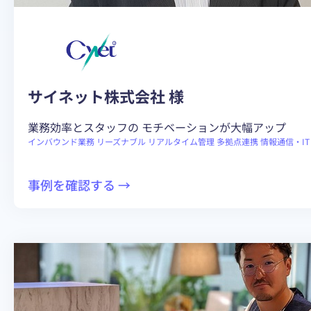
上
0
で
件
勤
で
務
実
体
現
サイネット株式会社 様
制
し
に
業務効率とスタッフの モチベーションが大幅アップ
た
合
インバウンド業務
リーズナブル
リアルタイム管理
多拠点連携
情報通信・IT
「攻
っ
め
た
:
事例を確認する →
の
料
BlueBean
電
金
導
話
体
入
DX」
系
で
業
務