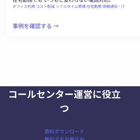
余
オフィス利用
コスト削減
リアルタイム管理
在宅勤務
情報通信・IT
さ
ず
:
事例を確認する →
有
在
効
宅
活
勤
用
務
で
も
き
オ
る
フ
し
コールセンター運営に役立
ィ
く
ス
つ
み
と
作
変
り
わ
資料ダウンロード
ら
無料デモお申込み