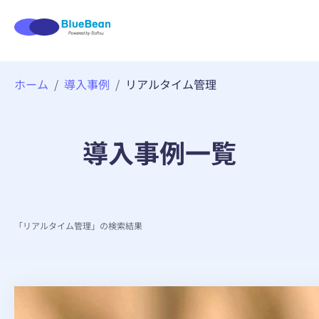
内
ホーム
導入事例
リアルタイム管理
容
を
ス
キ
導入事例一覧
ッ
プ
「リアルタイム管理」の検索結果