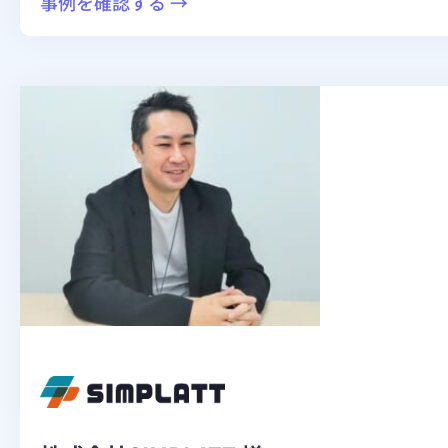
:
事例を確認する →
営
業
電
話
8
割
カ
ッ
ト
で
「月
20
時
間」
の
業