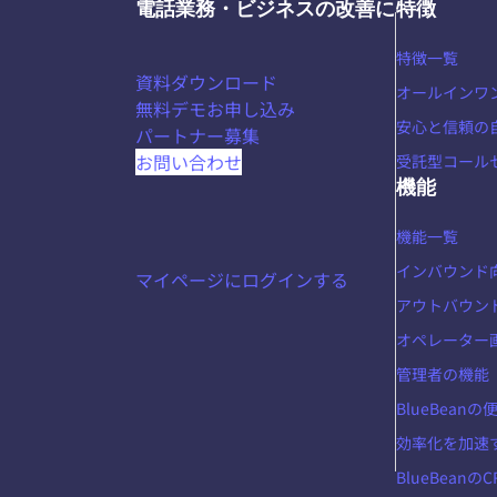
電話業務・ビジネスの改善に
特徴
特徴一覧
資料ダウンロード
オールインワ
無料デモお申し込み
安心と信頼の
パートナー募集
お問い合わせ
受託型コール
機能
機能一覧
インバウンド
マイページにログインする
アウトバウン
オペレーター
管理者の機能
BlueBean
効率化を加速
BlueBeanの