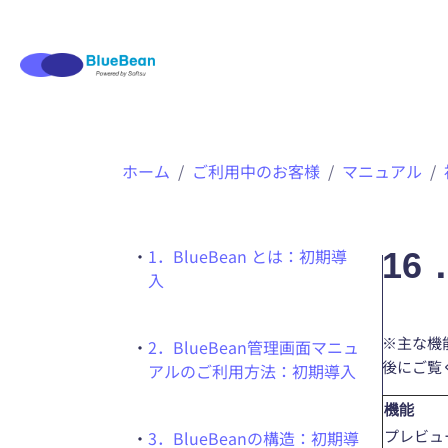
内
ホーム
ご利用中のお客様
マニュアル
容
を
ス
キ
・
1．BlueBean とは：初期導
1
ッ
入
プ
※主な機
・
2．BlueBean管理画面マニュ
後にご覧
アルのご利用方法：初期導入
機能
プレビュ
・
3．BlueBeanの構造：初期導