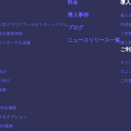
料金
導入
導入事例
導入
ン型クラウドコールセンターシステム
外部
ブログ
自社開発体制
ご利
ニュースリリース一覧
センターでも活躍
導入
ご利
マイ
向け
マニ
ド向け
ご利
画面
の便利な機能
するオプション
CRM連携