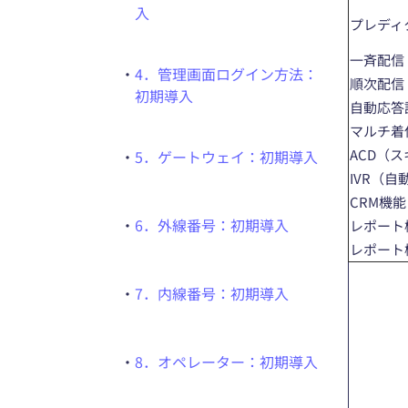
入
プレディ
一斉配信
・
4．管理画面ログイン方法：
順次配信
初期導入
自動応答
マルチ着
ACD（
・
5．ゲートウェイ：初期導入
IVR（
CRM機
・
6．外線番号：初期導入
レポート
レポート
・
7．内線番号：初期導入
・
8．オペレーター：初期導入