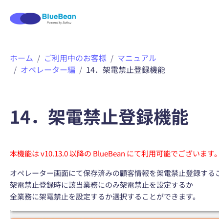
内
ホーム
ご利用中のお客様
マニュアル
容
オペレーター編
14．架電禁止登録機能
を
ス
キ
ッ
14．架電禁止登録機能
プ
本機能は v10.13.0 以降の BlueBean にて利用可能でございます
オペレーター画面にて保存済みの顧客情報を架電禁止登録する
架電禁止登録時に該当業務にのみ架電禁止を設定するか
全業務に架電禁止を設定するか選択することができます。