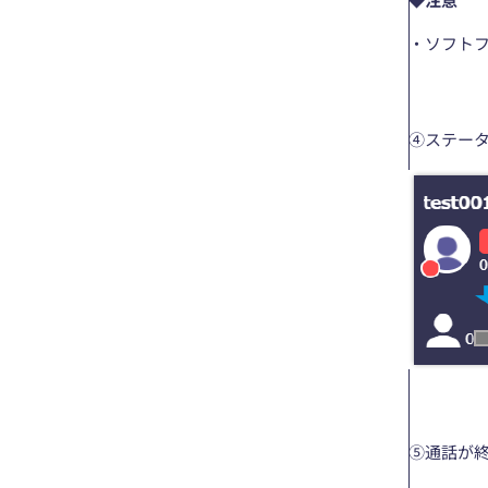
・ソフト
④ステー
⑤通話が