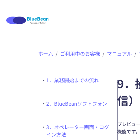
内
ホーム
ご利用中のお客様
マニュアル
容
を
ス
キ
9．
・
1．業務開始までの流れ
ッ
プ
信）
・
2．BlueBeanソフトフォン
プレビュ
・
3．オペレーター画面・ログ
機能です
イン方法