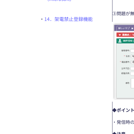
③問題が
・
14．架電禁止登録機能
◆ポイン
・発信時
◆注意