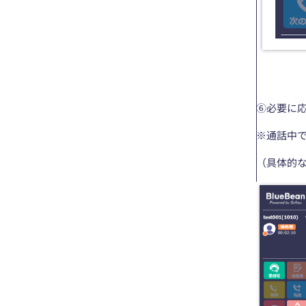
⑥必要に
※通話中
（具体的