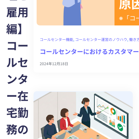
雇用
編】
コールセンター機能
, 
コールセンター運営のノウハウ
, 
働き
コー
コールセンターにおけるカスタマー
ルセ
2024年12月18日
ンタ
ー在
宅勤
務の