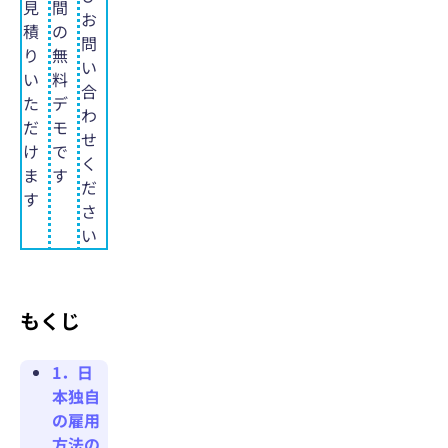
見
間
お
積
の
問
り
無
い
い
料
合
た
デ
わ
だ
モ
せ
け
で
く
ま
す
だ
す
さ
い
もくじ
1．日
本独自
の雇用
方法の