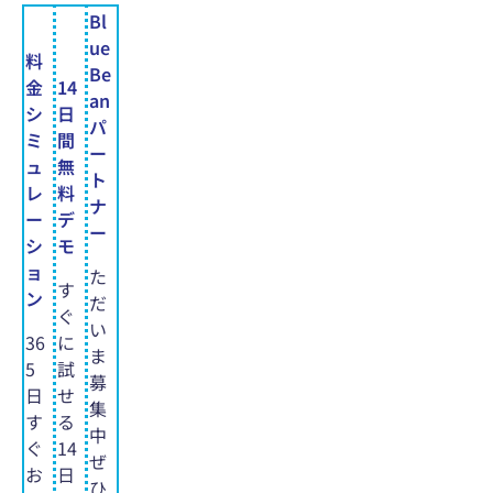
Bl
ue
料
Be
金
14
an
シ
日
パ
ミ
間
ー
ュ
無
ト
レ
料
ナ
ー
デ
ー
シ
モ
ョ
た
す
ン
だ
ぐ
い
36
に
ま
5
試
募
日
せ
集
す
る
中
ぐ
14
ぜ
お
日
ひ