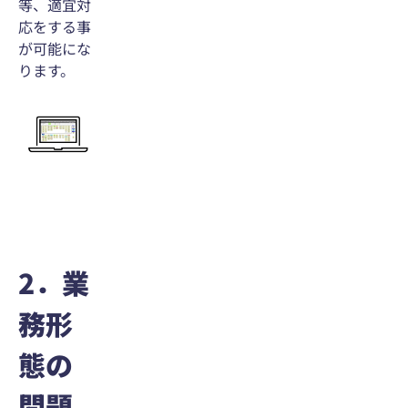
等、適宜対
応をする事
が可能にな
ります。
2．業
務形
態の
問題