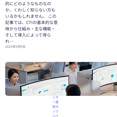
的にどのようなものなの
か、くわしく知らない方も
いるかもしれません。 この
記事では、CTIの基本的な意
味から仕組み・主な機能・
そして導入によって得ら
れ…
2025年9月9日
コー
ルセ
ンタ
ー機
能
コー
ルセ
ンタ
ー運
営の
ノウ
ハウ