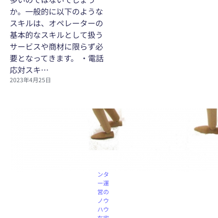
か。一般的に以下のような
スキルは、オペレーターの
基本的なスキルとして扱う
サービスや商材に限らず必
要となってきます。 ・電話
応対スキ…
2023年4月25日
コー
ルセ
ンタ
ー機
能
コー
ルセ
ンタ
ー運
営の
ノウ
ハウ
在宅