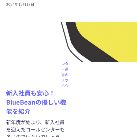
2024年12月18日
コー
ルセ
ンタ
ー機
能
コー
ルセ
ンタ
ー運
営の
ノウ
ハウ
新入社員も安心！
BlueBeanの優しい機
能を紹介
新年度が始まり、新入社員
を迎えたコールセンターも
多いのではないでしょう