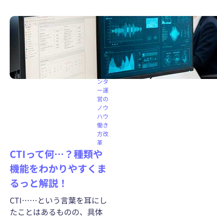
コー
ルセ
ンタ
ー機
能
コー
ルセ
ンタ
ー運
営の
ノウ
ハウ
働き
方改
革
CTIって何…？種類や
機能をわかりやすくま
るっと解説！
CTI……という言葉を耳にし
たことはあるものの、具体