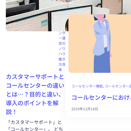
ルセ
ンタ
ー機
能
コー
ルセ
ンタ
ー運
営の
ノウ
ハウ
働き
方改
革
カスタマーサポートと
コールセンターの違い
コールセンター機能
, 
コールセンター
とは…？目的と違い、
コールセンターにおけ
導入のポイントを解
2024年12月18日
説！
「カスタマーサポート」と
「コールセンター」。 どち