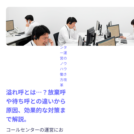
コー
ルセ
ンタ
ー機
能
コー
ルセ
ンタ
ー運
営の
ノウ
ハウ
働き
方改
革
溢れ呼とは…？放棄呼
や待ち呼との違いから
原因、効果的な対策ま
で解説。
コールセンターの運営にお