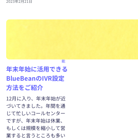
2023年2月21日
イン
バウ
ンド
コー
ルセ
ンタ
ー機
能
年末年始に活用できる
BlueBeanのIVR設定
方法をご紹介
12月に入り、年末年始が近
づいてきました。年間を通
じて忙しいコールセンター
ですが、年末年始は休業、
もしくは規模を縮小して営
業すると言うところも多い