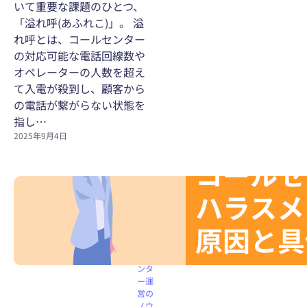
いて重要な課題のひとつ、
「溢れ呼(あふれこ)」。 溢
れ呼とは、コールセンター
の対応可能な電話回線数や
オペレーターの人数を超え
て入電が殺到し、顧客から
の電話が繋がらない状態を
指し…
2025年9月4日
コー
ルセ
ンタ
ー機
能
コー
ルセ
ンタ
ー運
営の
ノウ