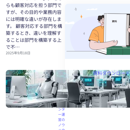
らも顧客対応を担う部門で
すが、その目的や業務内容
には明確な違いが存在しま
す。 顧客対応する部門を構
築するとき、違いを理解す
ることは部門を構築する上
で不…
2025年9月18日
資料ダウンロード
コー
ルセ
ンタ
ー機
能
コー
ルセ
ンタ
ー運
営の
ノウ
ハウ