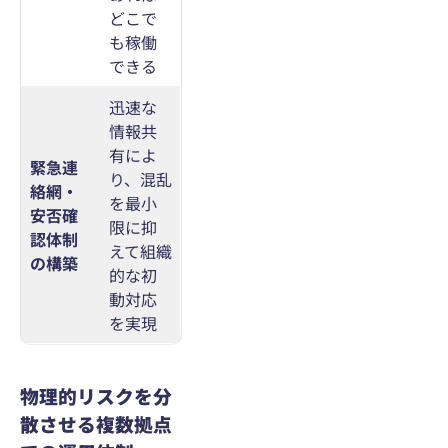
どこで
も稼働
できる
迅速な
情報共
有によ
緊急連
り、混乱
絡網・
を最小
安否確
限に抑
認体制
えて組織
の構築
的な初
動対応
を実現
物理的リスクを分
散させる複数拠点