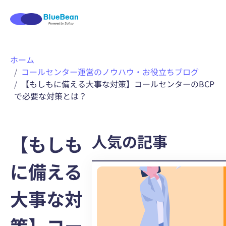
内
ホーム
容
コールセンター運営のノウハウ・お役立ちブログ
を
【もしもに備える大事な対策】コールセンターのBCP
ス
で必要な対策とは？
キ
ッ
プ
人気の記事
【もしも
に備える
大事な対
策】コー