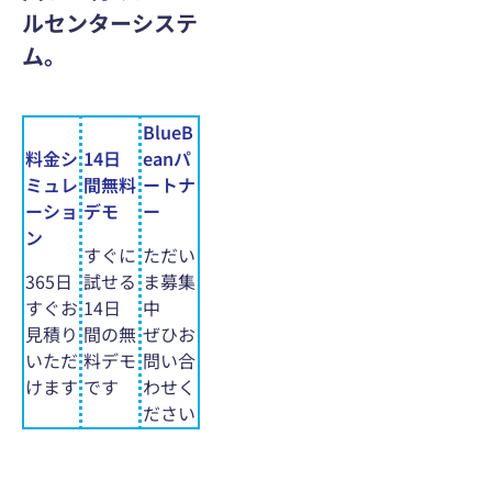
ルセンターシステ
ム。
BlueB
料金シ
14日
eanパ
ミュレ
間無料
ートナ
ーショ
デモ
ー
ン
すぐに
ただい
365日
試せる
ま募集
すぐお
14日
中
見積り
間の無
ぜひお
いただ
料デモ
問い合
けます
です
わせく
ださい