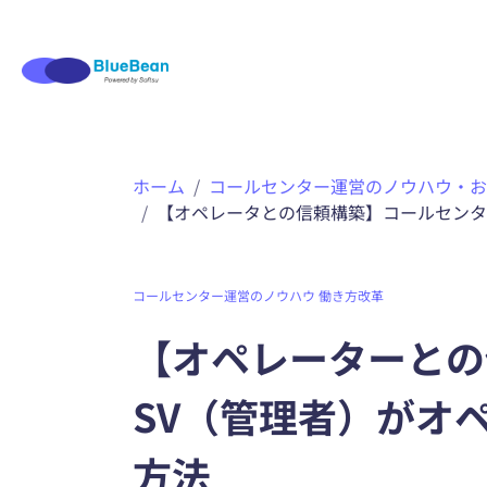
内
ホーム
コールセンター運営のノウハウ・お
容
【オペレータとの信頼構築】コールセンタ
を
ス
キ
ッ
コールセンター運営のノウハウ
働き方改革
プ
【オペレーターとの
SV（管理者）がオ
方法